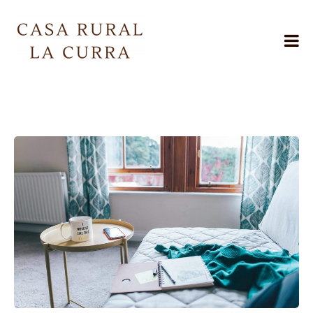
Skip
to
content
Casa
Rural
La
Curra
Jarafuel