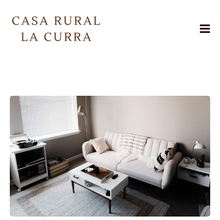
Skip
to
content
Casa
Rural
La
Curra
Jarafuel