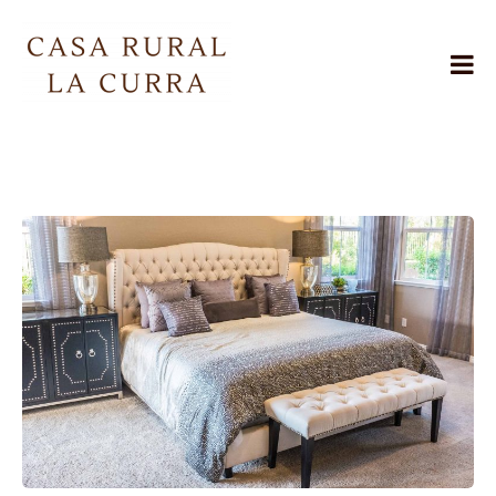
Skip
to
content
Casa
Rural
La
Curra
Jarafuel